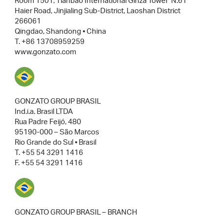
Room 1501, Tianbao International Ginza Tower N.61
Haier Road, Jinjialing Sub-District, Laoshan District
266061
Qingdao, Shandong • China
T. +86 13708959259
www.gonzato.com
GONZATO GROUP BRASIL
Ind.i.a. Brasil LTDA
Rua Padre Feijó, 480
95190-000 – São Marcos
Rio Grande do Sul • Brasil
T. +55 54 3291 1416
F. +55 54 3291 1416
GONZATO GROUP BRASIL – BRANCH