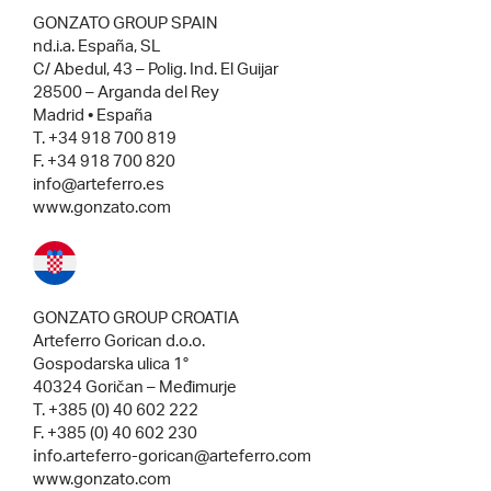
GONZATO GROUP SPAIN
nd.i.a. España, SL
C/ Abedul, 43 – Polig. Ind. El Guijar
28500 – Arganda del Rey
Madrid • España
T. +34 918 700 819
F. +34 918 700 820
info@arteferro.es
www.gonzato.com
GONZATO GROUP CROATIA
Arteferro Gorican d.o.o.
Gospodarska ulica 1°
40324 Goričan – Međimurje
T. +385 (0) 40 602 222
F. +385 (0) 40 602 230
i
nfo.arteferro-gorican@arteferro.com
www.gonzato.com