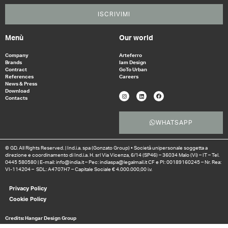
ISCRIVIMI
Menù
Our world
Company
Arteferro
Brands
Iam Design
Contract
GoTo Urban
References
Careers
News & Press
Download
Contacts
WHATSAPP
© GD. All Rights Reserved. | Ind.i.a. spa (Gonzato Group) • Società unipersonale soggetta a
direzione e coordinamento di Ind.i.a. H. srl Via Vicenza, 6/14 (SP46) – 36034 Malo (Vi) – IT – Tel.
0445 580580 | E-mail: info@india.it – Pec: indiaspa@legalmail.it CF e PI: 00189160245 – Nr. Rea:
VI-114204 – SDL: A4707H7 – Capitale Sociale € 4.000.000,00 i.v.
Privacy Policy
Cookie Policy
Credits: Hangar Design Group