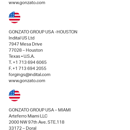
www.gonzato.com
GONZATO GROUP USA -HOUSTON
Indital US Ltd
7947 Mesa Drive
77028 – Houston
Texas • U.S.A.
T. +1 713 694 6065
F. +1 713 694 2055
forgings@indital.com
www.gonzato.com
GONZATO GROUP USA – MIAMI
Arteferro Miami LLC
2000 NW 97th Ave. STE.118
33172 – Doral