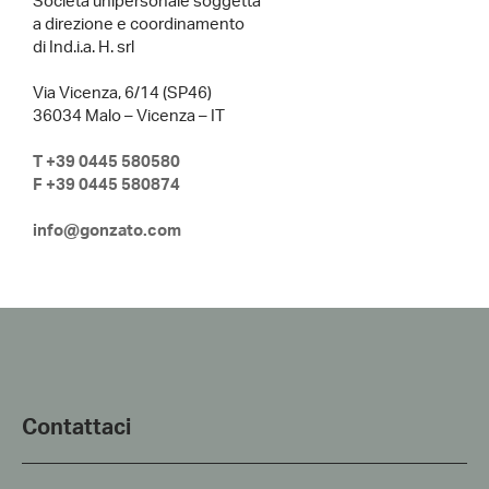
Società unipersonale soggetta
a direzione e coordinamento
di Ind.i.a. H. srl
Via Vicenza, 6/14 (SP46)
36034 Malo – Vicenza – IT
T +39 0445 580580
F +39 0445 580874
info@gonzato.com
Contattaci