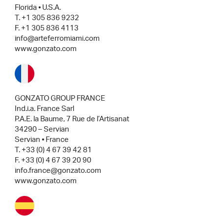
Florida • U.S.A.
T. +1 305 836 9232
F. +1 305 836 4113
info@arteferromiami.com
www.gonzato.com
GONZATO GROUP FRANCE
Ind.i.a. France Sarl
P.A.E. la Baume, 7 Rue de l’Artisanat
34290 – Servian
Servian • France
T. +33 (0) 4 67 39 42 81
F. +33 (0) 4 67 39 20 90
info.france@gonzato.com
www.gonzato.com