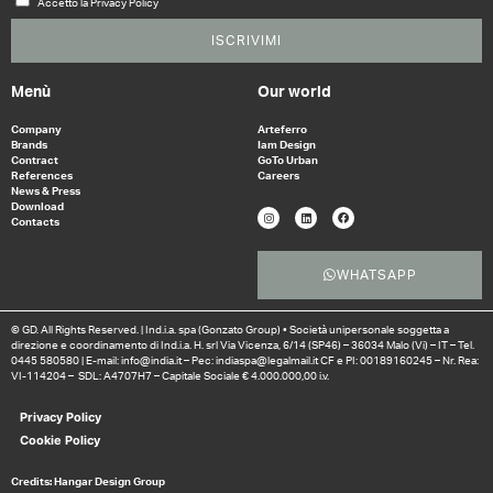
Accetto la Privacy Policy
ISCRIVIMI
Menù
Our world
Company
Arteferro
Brands
Iam Design
Contract
GoTo Urban
References
Careers
News & Press
Download
Contacts
WHATSAPP
© GD. All Rights Reserved. | Ind.i.a. spa (Gonzato Group) • Società unipersonale soggetta a
direzione e coordinamento di Ind.i.a. H. srl Via Vicenza, 6/14 (SP46) – 36034 Malo (Vi) – IT – Tel.
0445 580580 | E-mail: info@india.it – Pec: indiaspa@legalmail.it CF e PI: 00189160245 – Nr. Rea:
VI-114204 – SDL: A4707H7 – Capitale Sociale € 4.000.000,00 i.v.
Privacy Policy
Cookie Policy
Credits: Hangar Design Group