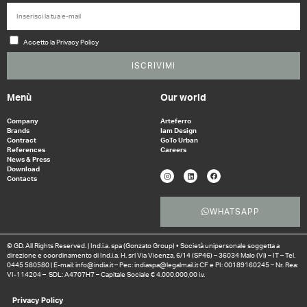
Accetto la Privacy Policy
ISCRIVIMI
Menù
Our world
Company
Arteferro
Brands
Iam Design
Contract
GoTo Urban
References
Careers
News & Press
Download
Contacts
WHATSAPP
© GD. All Rights Reserved. | Ind.i.a. spa (Gonzato Group) • Società unipersonale soggetta a
direzione e coordinamento di Ind.i.a. H. srl Via Vicenza, 6/14 (SP46) – 36034 Malo (Vi) – IT – Tel.
0445 580580 | E-mail: info@india.it – Pec: indiaspa@legalmail.it CF e PI: 00189160245 – Nr. Rea:
VI-114204 – SDL: A4707H7 – Capitale Sociale € 4.000.000,00 i.v.
Privacy Policy