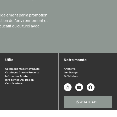
e également par la promotion
ection de l’environnement et
ucatif ou culturel avec
Utile
Notre monde
Catalogue Modern Produits
Arteferro
Catalogue Classic Produits
Iam Design
Info center Arteferro
GoTo Urban
Info center IAM Design
Certifications
WHATSAPP