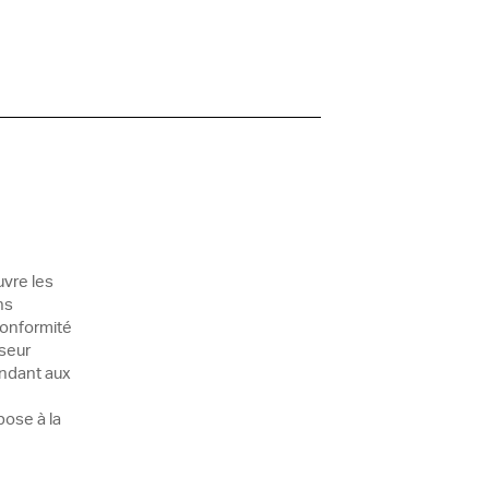
uvre les
ns
conformité
sseur
ondant aux
pose à la