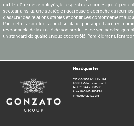
du bien-être des employés, le respect des normes qui réglement
secteur, ainsi qu’une stratégie rigoureuse d’approche du fournis
d’assurer des relations stables et continues conformément aux 
Pour cette raison, Ind.i.a. peut se placer par rapport au client com
responsable de la qualité de son produit et de son service, garant
un standard de qualité unique et contrôlé. Parallèlement, l’entrepr
Headquarter
Via Vicenza, 6/14 (SP46)
36034 Malo – Vicenza – IT
tel +39 0445 580580
fax +39 0445 580874
info@gonzato.com