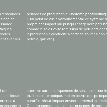
des ressources
périodes de production du système photovoltaïq
n siège de
D’un point de vue environnemental, ce système d
uissance
propre et à impact nul, puisqu’il est généré par u
taïques
comme le soleil, évite l’émission de polluants da
ériodes
la production d’électricité à partir de sources non
ment avec les
pétrole, gaz, etc.).
l, des
attentive aux conséquences de ses actions sur l’
t dans lequel
et, dans cette optique, met en œuvre des politique
continue à
contrôle, réduit l’impact environnemental et amélio
 croissance et
Cet engagement soutient les principes de protect