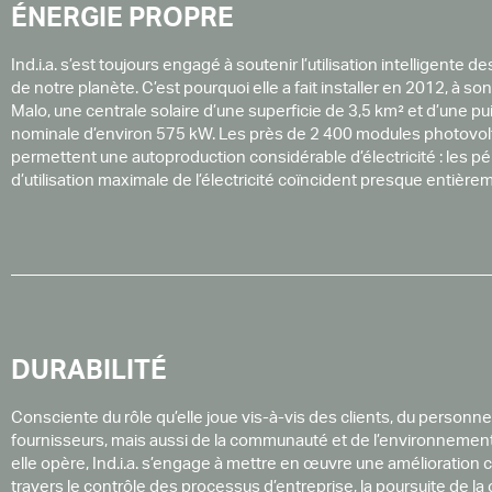
ÉNERGIE PROPRE
Ind.i.a. s’est toujours engagé à soutenir l’utilisation intelligente 
de notre planète. C’est pourquoi elle a fait installer en 2012, à so
Malo, une centrale solaire d’une superficie de 3,5 km² et d’une p
nominale d’environ 575 kW. Les près de 2 400 modules photovol
permettent une autoproduction considérable d’électricité : les p
d’utilisation maximale de l’électricité coïncident presque entière
DURABILITÉ
Consciente du rôle qu’elle joue vis-à-vis des clients, du personne
fournisseurs, mais aussi de la communauté et de l’environnemen
elle opère, Ind.i.a. s’engage à mettre en œuvre une amélioration 
travers le contrôle des processus d’entreprise, la poursuite de la