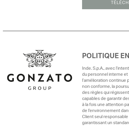
TÉLÉCH
POLITIQUE E
Inde. S.p.A., avec l’inte
du personnel interne et 
l’amélioration continue p
non conforme, la poursui
des règles qui régissent
capables de garantir de
à la fois une attention p
de l’environnement dans 
Client seul responsable 
garantissant un standard