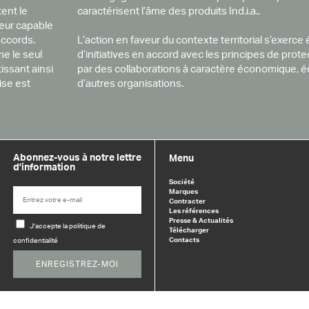
ent le
caractérisent l’âme des produits Ind.i.a..
seur capable
accords.
L’action en faveur du contexte territorial s’exerc
me le seul
d’initiatives en accord avec les principes de prot
issant ainsi
par des collaborations à caractère économique, éd
ise est
d’autres organisations.
Abonnez-vous à notre lettre
Menu
d'information
Société
Marques
Contracter
Les références
Presse & Actualités
J'accepte la politique de
Télécharger
Contacts
confidentialité
ENREGISTREZ-MOI